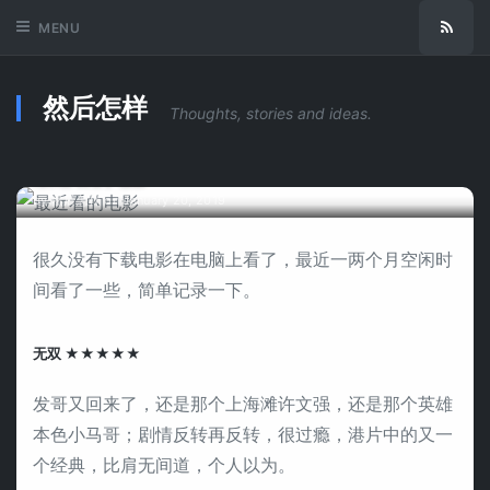
MENU
Subsc
然后怎样
Thoughts, stories and ideas.
最近看的电影
by
然后怎样
on
January 20, 2019
很久没有下载电影在电脑上看了，最近一两个月空闲时
间看了一些，简单记录一下。
无双 ★★★★★
发哥又回来了，还是那个上海滩许文强，还是那个英雄
本色小马哥；剧情反转再反转，很过瘾，港片中的又一
个经典，比肩无间道，个人以为。