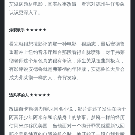
艾滋病题材电影，真实故事改编，看完对德州牛仔形象
认识更深入了。
爆裂鼓手 ★★★★★
看完就很想搜影评的那一种电影，很励志，最后安德鲁
重新冲上纽约音乐厅舞台那段看得血脉喷张；对于弗莱
彻老师这个角色真的很有争议，师生关系扭曲到极点，
有影评说安德鲁就是弗莱彻的年轻版，安德鲁长大后会
成为弗莱彻一样的人，脊背发凉。
追风筝的人 ★★★★★
改编自卡勒德·胡赛尼同名小说，影片讲述了发生在两个
阿富汗少年阿米尔和哈桑身上的故事。梦魇一样的经历
使阿米尔移民美国，当他面对一个抛开罪恶感重新找回
那个善良纯真的自我的机会时，他开始了一段自我救赎