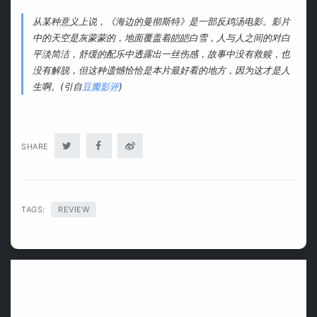
从某种意义上说，《海边的曼彻斯特》是一部反鸡汤电影。影片
中的天空是灰蒙蒙的，地面覆盖着皑皑白雪，人与人之间的对白
平淡简洁，舒缓的配乐中透露出一丝伤感，故事中没有救赎，也
没有解脱，但这种遗憾恰恰是本片最好看的地方，因为这才是人
生啊。(引自
豆瓣影评
)
Twitter
Facebook
weibo
SHARE
TAGS:
REVIEW
然
后